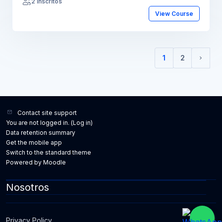
2 Inscritos
View Course
1
2
(current)
Next 
Contact site support
You are not logged in. (
Log in
)
Data retention summary
Get the mobile app
Switch to the standard theme
Powered by
Moodle
Nosotros
Privacy Policy