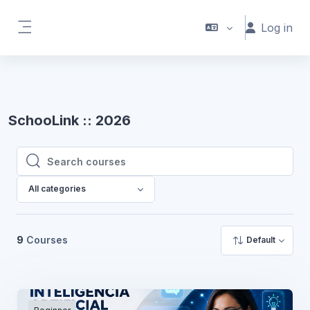
Skip to main content
Log in
Side panel
SchooLink :: 2026
Search courses
Search courses
All categories
9
Courses
Default