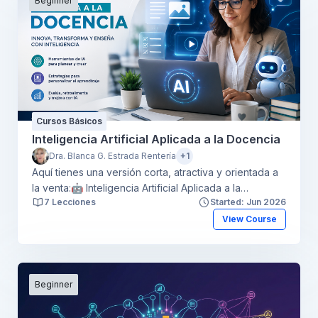
Beginner
Cursos Básicos
Inteligencia Artificial Aplicada a la Docencia
Dra. Blanca G. Estrada Rentería
+1
Aquí tienes una versión corta, atractiva y orientada a
la venta:🤖 Inteligencia Artificial Aplicada a la
7 Lecciones
Started: Jun 2026
DocenciaTransforma tu manera de enseñar con el
poder de la Inteligencia Artificial. Aprende a utilizar
View Course
herramientas innovadoras para diseñar clases, crear
materiales, evaluar aprendizajes y optimizar tu
tiempo, convirtiéndote en un docente preparado
para los retos de la educación del futuro.Duración: A
Beginner
tu ritmo | Modalidad: 100% en línea | Nivel: Básico a
intermedioTambién te dejo una versión aún más